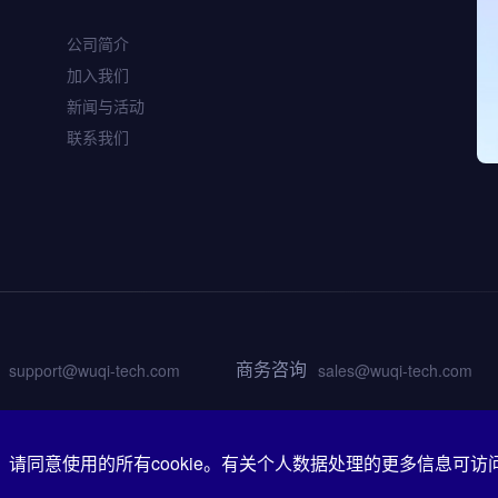
WQ9301
公司简介
高性能路由Wi-Fi 6芯
加入我们
片
新闻与活动
联系我们
商务咨询
support@wuqi-tech.com
sales@wuqi-tech.com
市浦东新区张东路1761号4幢4层
请同意使用的所有cookie。有关个人数据处理的更多信息可访