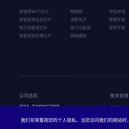
WQ7036
高速率Wi-Fi芯片
物联网
样品申请
智能音频主控芯片
智能音频主控芯片
消费电子
数据手册
电力线载波芯片
电力与能源
宣传手册
智能视觉处理芯片
网络通信
公司总机
技术支持
021-50806308
地址
上海
我们非常重视您的个人隐私，当您访问我们的网站时，