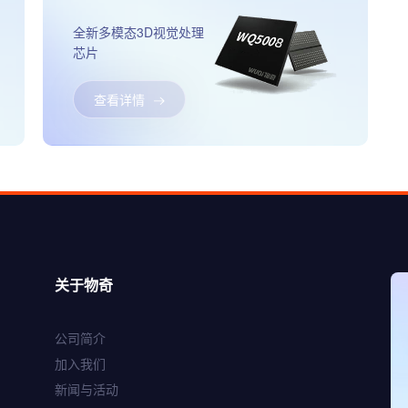
全新多模态3D视觉处理
芯片
查看详情
关于物奇
WQ9301
公司简介
高性能路由Wi-Fi 6芯
加入我们
片
新闻与活动