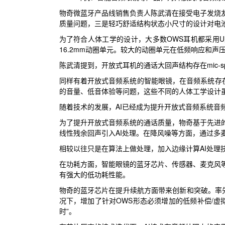
物奇微蓝牙产品线销售负责人陈武清在接受电子发烧
质量问题，三是轻巧舒适结构状态小尺寸的设计对电
为了符合人体工学的设计，大多数OWS耳机都采用U型声学腔
16.2mm动圈单元。较大的动圈单元在低频响应和
陈武清提到，开放式耳机的通话大回声结构存在mic-s
同样有着开放式音频系统的智能眼镜，在音频系统存
的音量、低音体验等问题，这些不同的人体工学设计
随着技术的发展，AI已经成为提升开放式音频系统音
为了提升开放式音频系统的通话质量，物奇基于先进的循
线性残余回声引入AI处理。在降风噪等方面，通过多
相较以往只是在算法上做处理，加入边缘计算AI处理
在功耗方面，智能眼镜的蓝牙芯片、传感器、麦克风
有强大的低功耗性能。
物奇的蓝牙芯片在提升续航方面带来创新和突破。率先采用
况下，增加了针对OWS形态必须增加的低频补偿/虚拟低
时”。