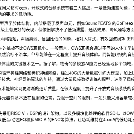
友网采访时表示，开放式的音频系统有着三大挑战，一是低频泄露问题，
池的要求的低功耗。
体结构，内部搭载了发声单元，例如SoundPEATS 的GoFree2，以及b
声压级上有更好的表现，但依旧解决不了低频泄露、通话效果、降风噪等方
pk间距短，声隔离弱、信回比低的问题，相对入耳式，有效回波损耗 (ERL
在的挑战不比OWS耳机小。一般而言，OWS耳机会通过不同的人体工学
虽然治标不治本，但都能够在一定程度上提升音频体验。而智能眼镜的音
频体验的关键技术之一。据了解，物奇的多模态AI能力已经落地多个领域，
环神经网络和卷积神经网络，经过40G的大量数据训练大模型，加上LM
麦技术、神经网络算法的加持，通过大量风噪数据训练AI模型，达到了风
技术能够实现更清晰的通话质量，在很大程度上提升了开放式音频系统的
等元器件基本放在镜腿的位置，受限于空间的限制，一般只能采用容量较
RISC-V + DSP的设计架构，以及多模块化处理的软件SDK。以O
音/动态EQ和多MIC AI的ENC等算法，让功耗维持在4.xmA的低功耗