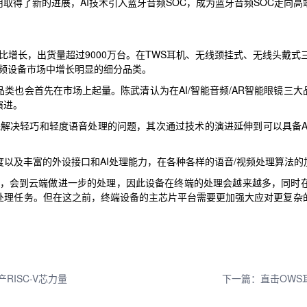
用取得了新的进展，AI技术引入蓝牙音频SOC，成为蓝牙音频SOC走向
比增长，出货量超过9000万台。在TWS耳机、无线颈挂式、无线头戴式
音频设备市场中增长明显的细分品类。
类也会首先在市场上起量。陈武清认为在AI/智能音频/AR智能眼镜三大
演进。
解决轻巧和轻度语音处理的问题，其次通过技术的演进延伸到可以具备A
以及丰富的外设接口和AI处理能力，在各种各样的语音/视频处理算法
后，会到云端做进一步的处理，因此设备在终端的处理会越来越多，同时
处理任务。但在这之前，终端设备的主芯片平台需要更加强大应对更复杂
RISC-V芯力量
下一篇：直击OWS