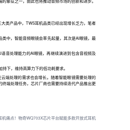
高端的象征之一，由此也将推动音频市场的创新和进步。
三大类产品中，TWS耳机品类已经出现增长乏力，笔者
品类中，智能音频眼镜会率先起量，其次是AI眼镜，最
I语音处理能力的AI眼镜，再继续演进到包含音视频及
的加持下，维持高算力下的低功耗要求。
在云端处理的需求也会增长。随着智能眼镜需要处理的
的终端处理任务，芯片厂商也需要持续迭代产品推出更
耳机痛点！物奇WQ703X芯片平台赋能多款开放式耳机