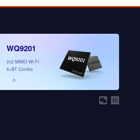
WQ9201
WQ5008
2x2 MIMO Wi-Fi
全新多模态3D视
6+BT Combo
理芯片