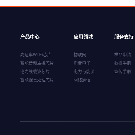
产品中心
应用领域
服务支持
WQ7036
高速率Wi-Fi芯片
物联网
样品申请
智能音频主控芯片
智能音频主控芯片
消费电子
数据手册
电力线载波芯片
电力与能源
宣传手册
智能视觉处理芯片
网络通信