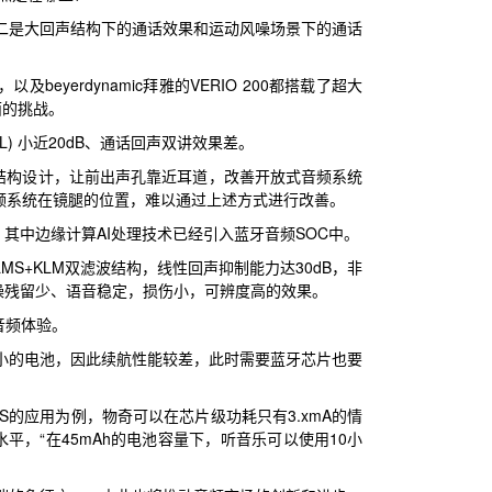
二是大回声结构下的通话效果和运动风噪场景下的通话
eyerdynamic拜雅的VERIO 200都搭载了超大
面的挑战。
) 小近20dB、通话回声双讲效果差。
结构设计，让前出声孔靠近耳道，改善开放式音频系统
频系统在镜腿的位置，难以通过上述方式进行改善。
其中边缘计算AI处理技术已经引入蓝牙音频SOC中。
S+KLM双滤波结构，线性回声抑制能力达30dB，非
噪残留少、语音稳定，损伤小，可辨度高的效果。
音频体验。
小的电池，因此续航性能较差，此时需要蓝牙芯片也要
WS的应用为例，物奇可以在芯片级功耗只有3.xmA的情
水平，“在45mAh的电池容量下，听音乐可以使用10小