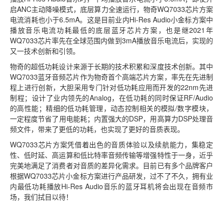
启ANC主动降噪模式，底层算力全速运行，物奇WQ7033芯片方案
电流消耗也小于6.5mA。这是目前业内Hi-Res Audio小金标方案中
播放音乐电流功耗最低的底层蓝牙芯片方案，也是继2021年
WQ7033芯片率先在全球范围内做到3mA播放音乐电流后，实现的
又一技术创新和引领。
物奇的超低功耗设计来源于长期的技术积累和深度技术创新。其中
WQ7033蓝牙音频芯片作为物奇首个高端芯片方案，率先在先进制
程上进行创新，大胆采用专门针对低功耗应用而开发的22nm先进
制程；设计了业内领先的Analog，在低功耗的同时保证RF/Audio
的高性能；精细的低功耗管理，动态控制相关的模拟/数字模块，
一定程度节省了用电能耗；内置强大的DSP，用高算力DSP处理音
频文件，带来了更低的功耗，也实现了更好的音质表现。
WQ7033芯片方案凭借着出色的音质体验以及续航能力，集稳定
性、低时延、高运算和低比特率音频传输等增强特性于一身，近乎
完美地满足了消费者对音质的差异化需求。目前已有多个品牌客户
根据WQ7033芯片小金标方案进行产品研发，过不了不久，拥有业
内最低功耗播放Hi-Res Audio音乐的蓝牙耳机将会出现在音频市
场，我们拭目以待！