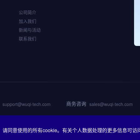
WQ9301
公司简介
高性能路由Wi-Fi 6芯
加入我们
片
新闻与活动
联系我们
商务咨询
support@wuqi-tech.com
sales@wuqi-tech.com
市浦东新区张东路1761号4幢4层
请同意使用的所有cookie。有关个人数据处理的更多信息可访