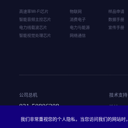
WQ7036
高速率Wi-Fi芯片
物联网
样品申请
智能音频主控芯片
智能音频主控芯片
消费电子
数据手册
电力线载波芯片
电力与能源
宣传手册
智能视觉处理芯片
网络通信
公司总机
技术支持
021-50806308
地址
上海
我们非常重视您的个人隐私，当您访问我们的网站时，