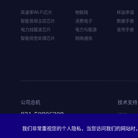
WQ7036
高速率Wi-Fi芯片
物联网
样品申请
智能音频主控芯片
智能音频主控芯片
消费电子
数据手册
电力线载波芯片
电力与能源
宣传手册
智能视觉处理芯片
网络通信
公司总机
技术支持
021-50806308
地址
上海
我们非常重视您的个人隐私，当您访问我们的网站时，