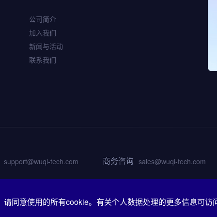
WQ9301
公司简介
高性能路由Wi-Fi 6芯
加入我们
片
新闻与活动
联系我们
商务咨询
support@wuqi-tech.com
sales@wuqi-tech.com
市浦东新区张东路1761号4幢4层
请同意使用的所有cookie。有关个人数据处理的更多信息可访